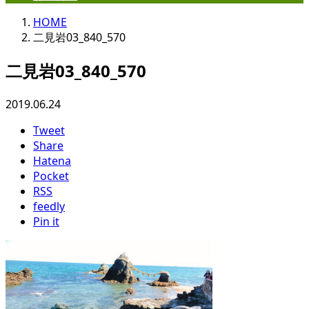
HOME
二見岩03_840_570
二見岩03_840_570
2019.06.24
Tweet
Share
Hatena
Pocket
RSS
feedly
Pin it