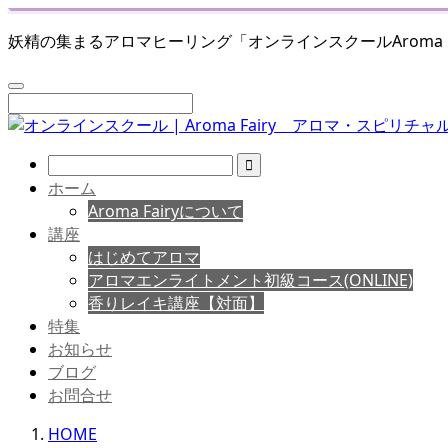
妖精の集まるアロマヒーリング「オンラインスクールAroma Fairy
ホーム
Aroma Fairyについて
講座
はじめてアロマ
アロマエンライトメント初級コース(ONLINE)
香りレイキ講座【対面】
特集
お知らせ
ブログ
お問合せ
HOME