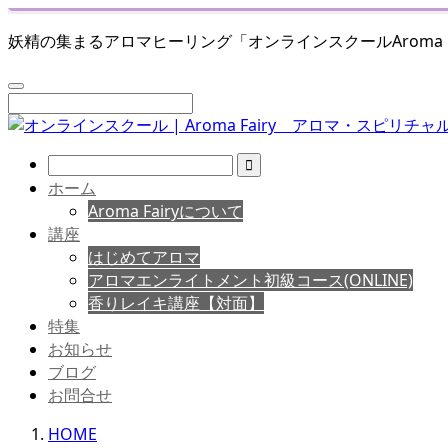
妖精の集まるアロマヒーリング「オンラインスクールAroma Fairy
ホーム
Aroma Fairyについて
講座
はじめてアロマ
アロマエンライトメント初級コース(ONLINE)
香りレイキ講座【対面】
特集
お知らせ
ブログ
お問合せ
HOME