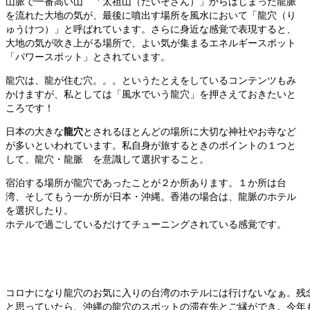
山脈で一番高い山 「太祖山（たいそざん）」からはじまった龍脈
を流れた大地の気が、最後に噴出す場所を風水において「龍穴（り
ゅうけつ）」と呼ばれています。さらに身近な感覚で表現すると、
大地の気が吹き上がる場所で、よい気が集まるエネルギースポット
「パワースポット」とされています。
龍穴は、龍が住む穴。。。というたとえをしているコンテンツもみ
かけますが、私としては「風水でいう龍穴」を押さえておきたいと
ころです！
日本の大きな
龍穴
とされるほとんどの場所に大切な神社やお寺など
が多いといわれています。私自身が旅するときのポイントの１つと
して、龍穴・龍脈 を意識して選択すること。
宿泊する場所が龍穴であったことが２か所あります。１か所は台
湾、そしてもう一か所が日本・沖縄。香港の場合は、龍脈のホテル
を選択したり。
ホテルで過ごしているだけてチューニングされている感覚です。
コロナになり龍穴のお気に入りの台湾のホテルには行けないなぁ。残
と思っていたら、沖縄の龍穴のスポットの滞在先とご縁ができ。今年